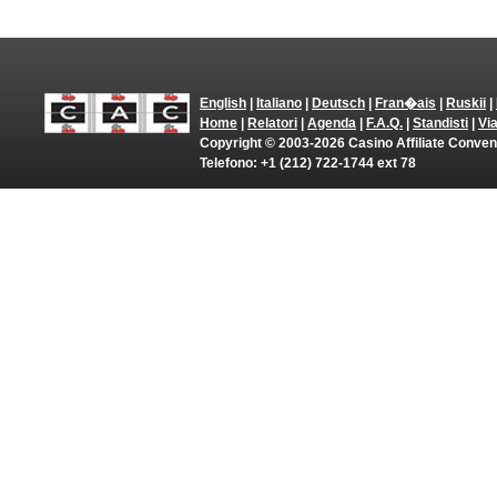
English
|
Italiano
|
Deutsch
|
Fran�ais
|
Ruskii
|
Home
|
Relatori
|
Agenda
|
F.A.Q.
|
Standisti
|
Vi
Copyright © 2003-2026 Casino Affiliate Convention
Telefono: +1 (212) 722-1744 ext 78