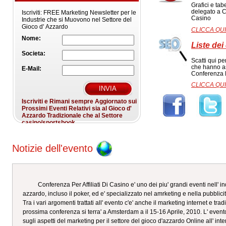
Grafici e tab
delegato a Co
Iscriviti:
FREE Marketing Newsletter per le
Casino
Industrie che si Muovono nel Settore del
Gioco d' Azzardo
CLICCA QUI
Nome:
Liste dei
Societa:
Scatti qui pe
che hanno as
E-Mail:
Conferenza Pe
CLICCA QUI
Iscriviti e Rimani sempre Aggiornato sui
Prossimi Eventi Relativi sia al Gioco d'
Azzardo Tradizionale che al Settore
casino/sportsbook
Notizie dell'evento
Conferenza Per Affiliati Di Casino e' uno dei piu' grandi eventi nell' in
azzardo, incluso il poker, ed e' specializzato nel amrketing e nella pubblicita
Tra i vari argomenti trattati all' evento c'e' anche il marketing internet e tra
prossima conferenza si terra' a Amsterdam a il 15-16 Aprile, 2010. L' evento
sugli aspetti del marketing per il settore del gioco d'azzardo Online all' int