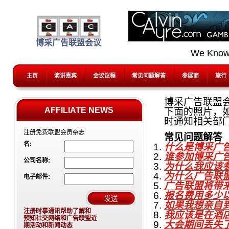
博采广告联盟会议
We Know
主页
演讲嘉宾
会议议程
常见问题解答
参展商
旅行
博采广告联盟
AFFILIATE NEWS
下面的照片，
时通知相关部
注册免费联盟会员杂志
常见问题解答
名:
什么是博采广
谁参加博采广
公司名称:
为什么我应该
为什么广告联
电子邮件:
广告联盟将带
报名费用多少
如果我想亲自
注册时事通讯帮助了解和
我应该是在酒
预知社交网络和广告联盟近
大会期间丢失
期活动和新闻动态