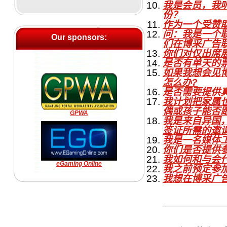
我是会员，我
份？
作为一个受赞
问：我是一个
Our sponsors:
们在博采广告
你们对仅出席
是否有单天的
如果我想会见
怎么办?
是否需要提供
我计划把家属
偶或孩子能否
GPWA
我是来自异国
签证所需的邀
我是一名媒体
你们是否提供
我如何和与会
eGaming Online
我之前预定参
我想在博采广